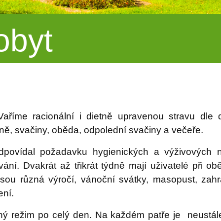
obyt
Vaříme racionální i dietně upravenou stravu dle
ně, svačiny, oběda, odpolední svačiny a večeře.
odpovídal požadavku hygienických a výživových 
ání. Dvakrát až třikrát týdně mají uživatelé při 
 jsou různá výročí, vánoční svátky, masopust, zahr
ení.
ný režim po celý den. Na každém patře je neustál