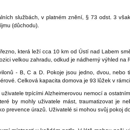
lních službách, v platném znění, § 73 odst. 3 však
říjmu (důchodu).
řezno, která leží cca 10 km od Ústí nad Labem smě
spozici velkou zahradu, odkud je nádherný výhled na ř
onů - B, C a D. Pokoje jsou jedno, dvou, nebo tří
iérové. Celková kapacita domova je 93 lůžek v rámc
 uživatele trpícími Alzheimerovou nemocí a ostatní
eré by mohly uživatele mást, traumatizovat je nebo
o prevence úrazů. Uživatelé si mohou svůj pokoj dov