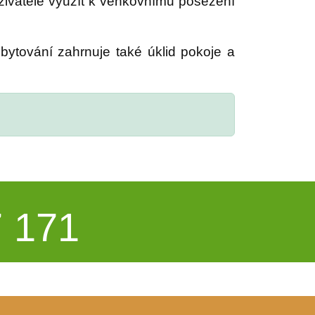
 uživatelé využít k venkovnímu posezení
bytování zahrnuje také úklid pokoje a
 171