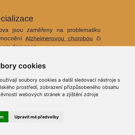
cializace
va jsou zaměřeny na problematiku
nemocnění
Alzheimerovou chorobou
či
omem demence.
osobních údajů (GDPR)
bory cookies
í o přístupnosti
užívají soubory cookies a další sledovací nástroje s
elského prostředí, zobrazení přizpůsobeného obsahu
 zóna
těvnosti webových stránek a zjištění zdroje
ám
Upravit mé předvolby
anizace