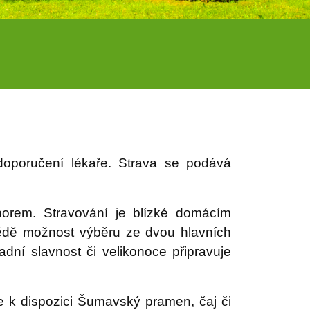
 doporučení lékaře. Strava se podává
norem. Stravování je blízké domácím
obědě možnost výběru ze dvou hlavních
adní slavnost či velikonoce připravuje
e k dispozici Šumavský pramen, čaj či