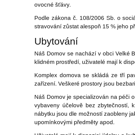
ovocné šťávy.
Podle zákona č. 108/2006 Sb. o sociá
stravování zůstat alespoň 15 % jeho p
Ubytování
Náš Domov se nachází v obci Velké B
klidném prostředí, uživatelé mají k di
Komplex domova se skládá ze tří pavil
zařízení. Veškeré prostory jsou bezbar
Náš Domov je specializován na péči o
vybaveny účelově bez zbytečností, kt
nábytku jsou dle možností zaobleny jak
upomínkovými předměty apod.