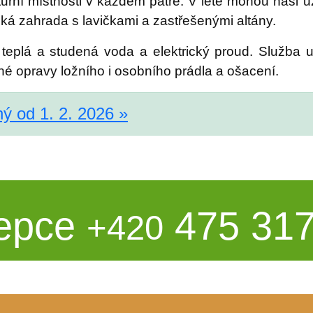
ulturní místnosti v každém patře. V létě mohou naši
ká zahrada s lavičkami a zastřešenými altány.
 teplá a studená voda a elektrický proud. Služba u
bné opravy ložního i osobního prádla a ošacení.
ný od 1. 2. 2026 »
epce
475 317
+420