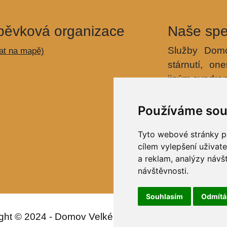
pěvková organizace
Naše spe
Služby Domo
at na mapě)
stárnutí, o
jiným syndr
Ochrana 
Používáme sou
Prohlášen
Tyto webové stránky po
cílem vylepšení uživat
Privátní
a reklam, analýzy návš
návštěvnosti.
Souhlasím
Odmít
ght © 2024 - Domov Velké Březno, příspěvková org