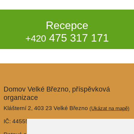
Recepce
475 317 171
+420
Domov Velké Březno, příspěvková
organizace
Klášterní 2, 403 23 Velké Březno
(Ukázat na mapě)
IČ: 44555288