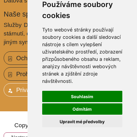
Datová schránka: yu4cnwu
Používáme soubory
Naše specializace
cookies
Služby Domova jsou zaměřeny na problematiku
Tyto webové stránky používají
stárnutí, onemocnění
Alzheimerovou chorobou
či
soubory cookies a další sledovací
jiným syndromem demence.
nástroje s cílem vylepšení
uživatelského prostředí, zobrazení
Ochrana osobních údajů (GDPR)
přizpůsobeného obsahu a reklam,
analýzy návštěvnosti webových
Prohlášení o přístupnosti
stránek a zjištění zdroje
návštěvnosti.
Privátní zóna
Souhlasím
Odmítám
Upravit mé předvolby
Copyright © 2024 - Domov Velké Březno,
příspěvková organizace