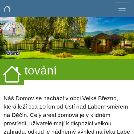
Ubytování
Náš Domov se nachází v obci Velké Březno,
která leží cca 10 km od Ústí nad Labem směrem
na Děčín. Celý areál domova je v klidném
prostředí, uživatelé mají k dispozici velkou
zahradu, odkud je nádherný výhled na řeku Labe