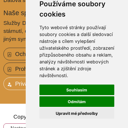
Datová schránka: yu4cnwu
Používáme soubory
Naše specializace
cookies
Služby Domova jsou zaměřeny na problematiku
Tyto webové stránky používají
stárnutí, onemocnění
Alzheimerovou chorobou
či
soubory cookies a další sledovací
jiným syndromem demence.
nástroje s cílem vylepšení
uživatelského prostředí, zobrazení
Ochrana osobních údajů (GDPR)
přizpůsobeného obsahu a reklam,
analýzy návštěvnosti webových
Prohlášení o přístupnosti
stránek a zjištění zdroje
návštěvnosti.
Privátní zóna
Souhlasím
Odmítám
Upravit mé předvolby
Copyright © 2024 - Domov Velké Březno,
příspěvková organizace