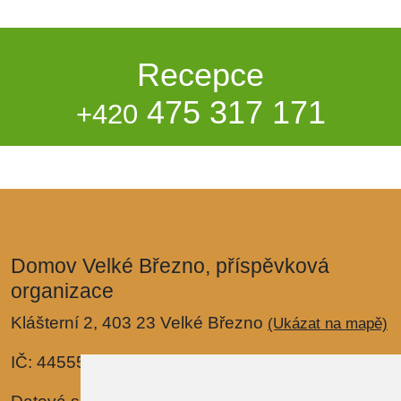
Recepce
475 317 171
+420
Domov Velké Březno, příspěvková
organizace
Klášterní 2, 403 23 Velké Březno
(Ukázat na mapě)
IČ: 44555288