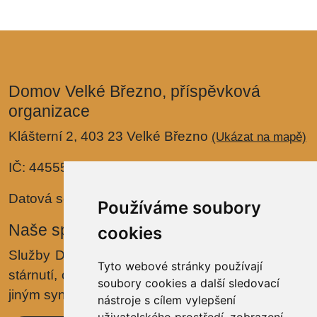
Domov Velké Březno, příspěvková
organizace
Klášterní 2, 403 23 Velké Březno
(Ukázat na mapě)
IČ: 44555288
Datová schránka: yu4cnwu
Používáme soubory
Naše specializace
cookies
Služby Domova jsou zaměřeny na problematiku
Tyto webové stránky používají
stárnutí, onemocnění
Alzheimerovou chorobou
či
soubory cookies a další sledovací
jiným syndromem demence.
nástroje s cílem vylepšení